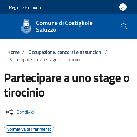
Salta al contenuto principale
Skip to footer content
Regione Piemonte
Comune di Costigliole
Saluzzo
Briciole di pane
Home
/
Occupazione, concorsi e assunzioni
/
Partecipare a uno stage o tirocinio
Partecipare a uno stage o
tirocinio
Condividi
Normativa di riferimento