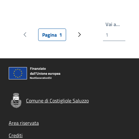
Write th
Vai a…
Pagina
1
Pagina precedente
Pagina attuale
Prossima pagina
Comune di Costigliole Saluzzo
Footer menu
Area riservata
Crediti