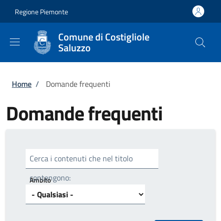
Salta al contenuto principale
Skip to footer content
Regione Piemonte
Comune di Costigliole
Saluzzo
Briciole di pane
Home
/
Domande frequenti
Domande frequenti
Cerca i contenuti che nel titolo
contengono:
Ambito