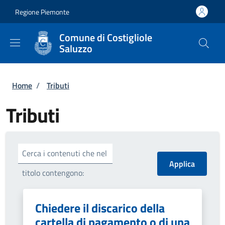
Salta al contenuto principale
Skip to footer content
Regione Piemonte
Comune di Costigliole
Saluzzo
Briciole di pane
Home
/
Tributi
Tributi
Cerca i contenuti che nel
titolo contengono:
Chiedere il discarico della
cartella di pagamento o di una