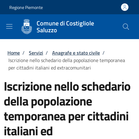
Salta al contenuto principale
Skip to footer content
Regione Piemonte
Comune di Costigliole
Saluzzo
Briciole di pane
Home
/
Servizi
/
Anagrafe e stato civile
/
Iscrizione nello schedario della popolazione temporanea
per cittadini italiani ed extracomunitari
Iscrizione nello schedario
della popolazione
temporanea per cittadini
italiani ed