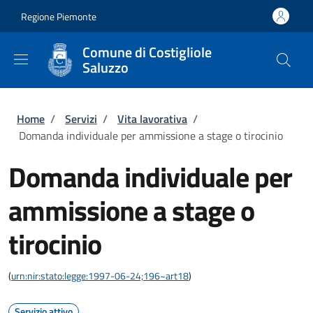
Salta al contenuto principale
Skip to footer content
Regione Piemonte
Comune di Costigliole
Saluzzo
Briciole di pane
Home
/
Servizi
/
Vita lavorativa
/
Domanda individuale per ammissione a stage o tirocinio
Domanda individuale per
ammissione a stage o
tirocinio
(
urn:nir:stato:legge:1997-06-24;196~art18
)
Servizio attivo