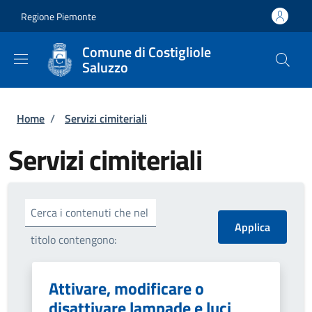
Salta al contenuto principale
Skip to footer content
Regione Piemonte
Comune di Costigliole
Saluzzo
Briciole di pane
Home
/
Servizi cimiteriali
Servizi cimiteriali
Cerca i contenuti che nel
titolo contengono:
Attivare, modificare o
disattivare lampade e luci